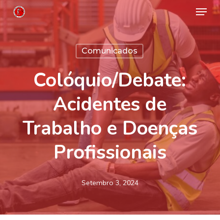
Menu
Skip
to
Close
main
Menu
Comunicados
content
Colóquio/Debate:
Acidentes de
Trabalho e Doenças
Profissionais
Setembro 3, 2024