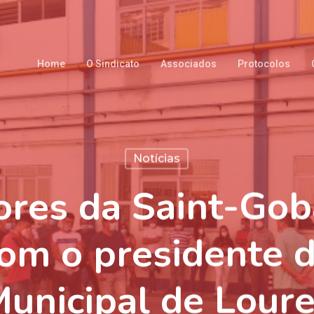
Home
O Sindicato
Associados
Protocolos
Notícias
res da Saint-Gob
om o presidente 
unicipal de Lour