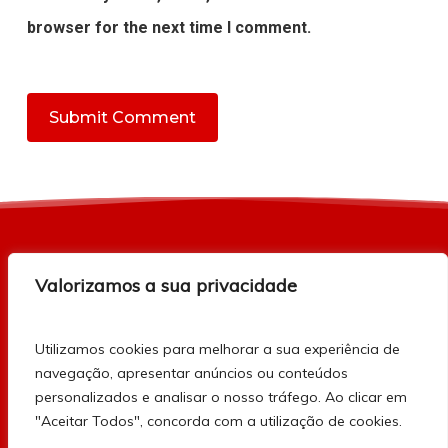
browser for the next time I comment.
© 2026 Sindicato dos Trabalhadores da Indústria
Valorizamos a sua privacidade
Vidreira — Todos os Direitos Reservados.
Powered & Developed by
GRIFIN, S.S.I., Lda.
Utilizamos cookies para melhorar a sua experiência de
navegação, apresentar anúncios ou conteúdos
Termos e Condições de Utilização
personalizados e analisar o nosso tráfego. Ao clicar em
Política de Proteção de Dados
"Aceitar Todos", concorda com a utilização de cookies.